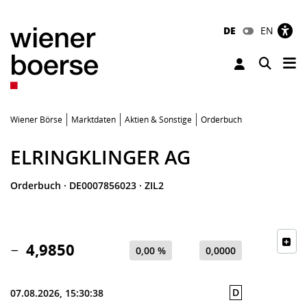
DE
EN
Tog
Toggle 
Wiener Börse
Marktdaten
Aktien & Sonstige
Orderbuch
ELRINGKLINGER AG
Orderbuch
·
DE0007856023
·
ZIL2
4,9850
0,00 %
0,0000
D
07.08.2026, 15:30:38