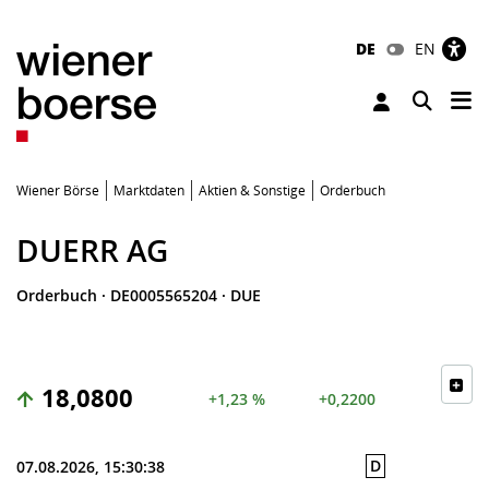
DE
EN
Tog
Toggle 
Wiener Börse
Marktdaten
Aktien & Sonstige
Orderbuch
DUERR AG
Orderbuch
·
DE0005565204
·
DUE
18,0800
+1,23 %
+0,2200
D
07.08.2026, 15:30:38