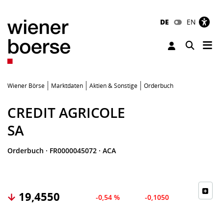
DE
EN
Tog
Toggle 
Wiener Börse
Marktdaten
Aktien & Sonstige
Orderbuch
CREDIT AGRICOLE
SA
Orderbuch
·
FR0000045072
·
ACA
19,4550
-0,54 %
-0,1050