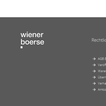
Rechtli
AGB &
Veröf
Ware
Über
Verha
Amtss