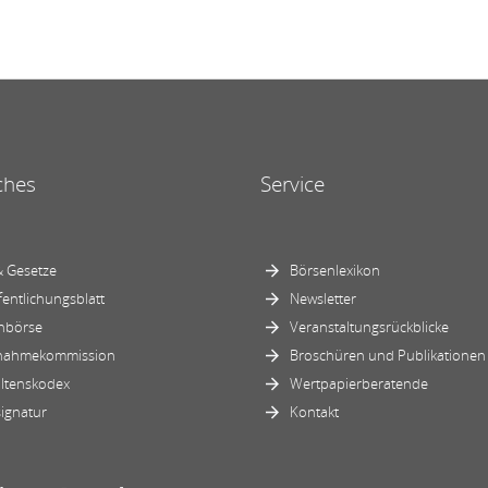
ches
Service
 Gesetze
Börsenlexikon
fentlichungsblatt
Newsletter
nbörse
Veranstaltungsrückblicke
nahmekommission
Broschüren und Publikationen
ltenskodex
Wertpapierberatende
ignatur
Kontakt