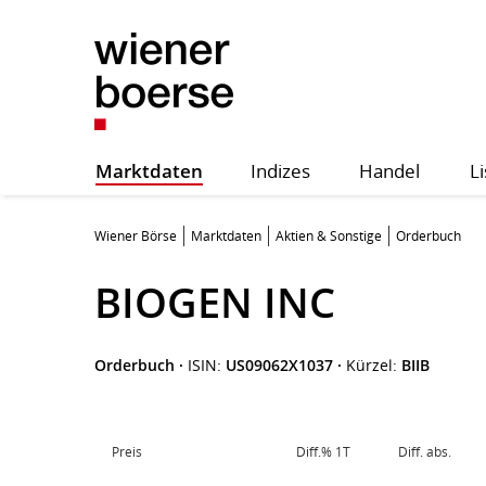
Marktdaten
Indizes
Handel
Li
Wiener Börse
Marktdaten
Aktien & Sonstige
Orderbuch
BIOGEN INC
Orderbuch
·
ISIN:
US09062X1037
·
Kürzel:
BIIB
Preis
Diff.% 1T
Diff. abs.