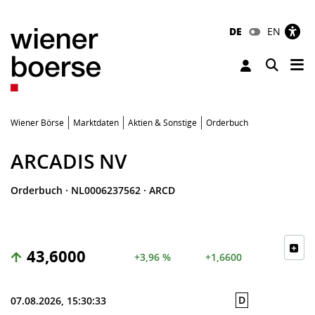
DE
EN
Tog
Toggle 
Wiener Börse
Marktdaten
Aktien & Sonstige
Orderbuch
ARCADIS NV
Orderbuch
·
NL0006237562
·
ARCD
43,6000
+3,96 %
+1,6600
D
07.08.2026, 15:30:33