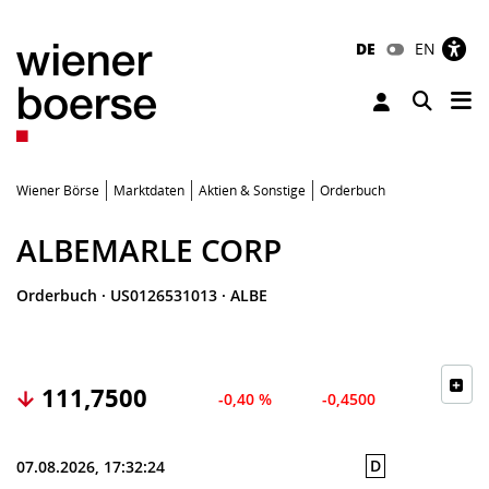
DE
EN
Tog
Toggle 
Wiener Börse
Marktdaten
Aktien & Sonstige
Orderbuch
ALBEMARLE CORP
Orderbuch
·
US0126531013
·
ALBE
111,7500
-0,40 %
-0,4500
D
07.08.2026, 17:32:24