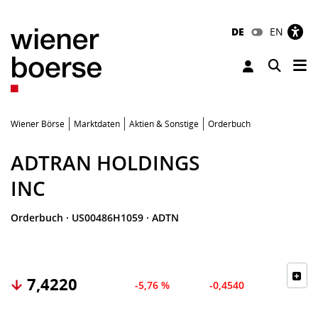
DE
EN
Tog
Toggle 
Wiener Börse
Marktdaten
Aktien & Sonstige
Orderbuch
ADTRAN HOLDINGS
INC
Orderbuch
·
US00486H1059
·
ADTN
7,4220
-5,76 %
-0,4540