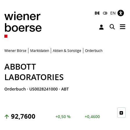
DE
EN
Tog
Toggle 
Wiener Börse
Marktdaten
Aktien & Sonstige
Orderbuch
ABBOTT
LABORATORIES
Orderbuch
·
US0028241000
·
ABT
92,7600
+0,50 %
+0,4600