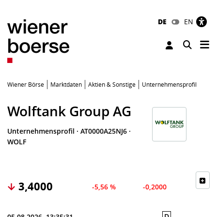
DE
EN
Tog
Toggle 
Wiener Börse
Marktdaten
Aktien & Sonstige
Unternehmensprofil
Wolftank Group AG
Unternehmensprofil
·
AT0000A25NJ6
·
WOLF
3,4000
-5,56 %
-0,2000
D
05.08.2026, 13:35:31