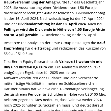
Hauptversammlung der Amag
wurde fur das Geschaftsjahr
2023 die Ausschuttung einer Dividende von 1,50 Euro je
dividendenberechtigter Aktie beschlossen. Ex-Dividendentag
ist der 16. April 2024, Nachweisstichtag ist der 17. April 2024
und der
Dividendenzahltag ist der 18. April 2024
. Auch bei
Palfinger wird die Dividende in Höhe von 1,05 Euro je Aktie
am 18. April gezahlt
. Ex-Dividenden-Tag ist de 15. April.
Research: Die Analysten der Erste Group bestätigen die
Kauf-
Empfehlung für die Strabag
und reduzieren das Kursziel von
55,0 auf 51,0 Euro.
First Berlin Equity Research stuft
Valneva SE weiterhin mit
Buy und Kursziel 8,6 Euro
ein. Die Analysten meinen: "Die
endgültigen Ergebnisse für 2023 enthielten
Aufwärtskorrekturen der Guidance und eine verbesserte
mittelfristige Visibilität in mehreren Schlüsselbereichen.
Darüber hinaus hat Valneva eine 18-monatige Verlängerung
der zinsfreien Periode für Schulden in Höhe von USD100 Mio.
bekannt gegeben. Dies bedeutet, dass Valneva weder 2024
noch 2025 Schulden zurückzahlen muss, und deutet darauf
hin, dass das Unternehmen in der Lage sein wird, nach der