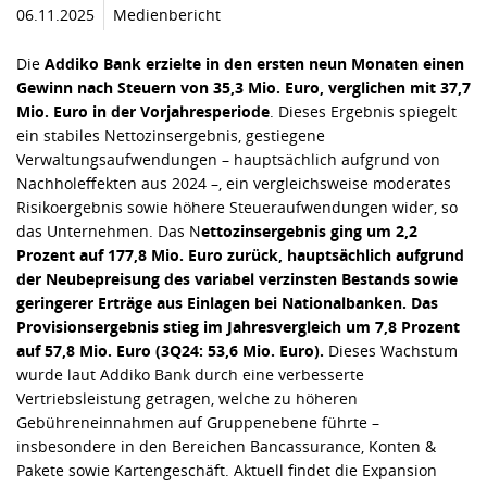
06.11.2025
Medienbericht
Die
Addiko Bank erzielte in den ersten neun Monaten einen
Gewinn nach Steuern von 35,3 Mio. Euro, verglichen mit 37,7
Mio. Euro in der Vorjahresperiode
. Dieses Ergebnis spiegelt
ein stabiles Nettozinsergebnis, gestiegene
Verwaltungsaufwendungen – hauptsächlich aufgrund von
Nachholeffekten aus 2024 –, ein vergleichsweise moderates
Risikoergebnis sowie höhere Steueraufwendungen wider, so
das Unternehmen. Das N
ettozinsergebnis ging um 2,2
Prozent auf 177,8 Mio. Euro zurück, hauptsächlich aufgrund
der Neubepreisung des variabel verzinsten Bestands sowie
geringerer Erträge aus Einlagen bei Nationalbanken. Das
Provisionsergebnis stieg im Jahresvergleich um 7,8 Prozent
auf 57,8 Mio. Euro (3Q24: 53,6 Mio. Euro).
Dieses Wachstum
wurde laut Addiko Bank durch eine verbesserte
Vertriebsleistung getragen, welche zu höheren
Gebühreneinnahmen auf Gruppenebene führte –
insbesondere in den Bereichen Bancassurance, Konten &
Pakete sowie Kartengeschäft. Aktuell findet die Expansion