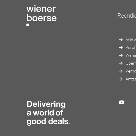
Rechtli
AGB &
Veröf
Ware
Über
Verha
Amtss