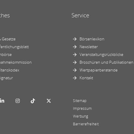
ches
Service
 Gesetze
Börsenlexikon
fentlichungsblatt
Newsletter
nbörse
Veranstaltungsrückblicke
nahmekommission
Broschüren und Publikationen
ltenskodex
Wertpapierberatende
ignatur
Kontakt
Sitemap
Impressum
Werbung
Barrierefreiheit