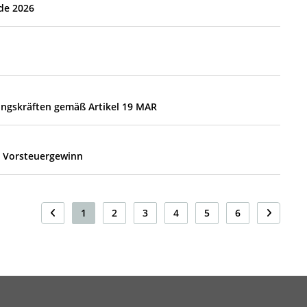
de 2026
ungskräften gemäß Artikel 19 MAR
o Vorsteuergewinn
1
2
3
4
5
6