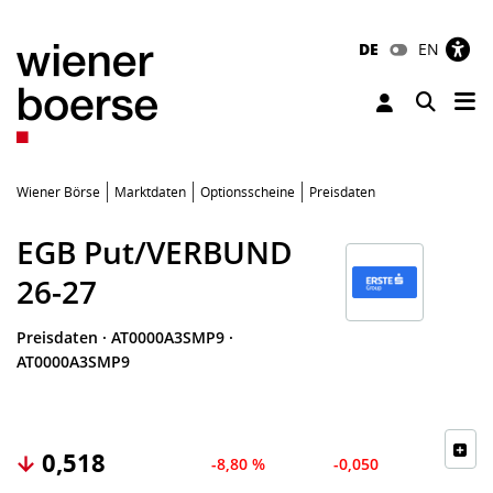
DE
EN
Tog
Toggle 
Wiener Börse
Marktdaten
Optionsscheine
Preisdaten
EGB Put/VERBUND
26-27
Preisdaten
·
AT0000A3SMP9
·
AT0000A3SMP9
0,518
-8,80 %
-0,050