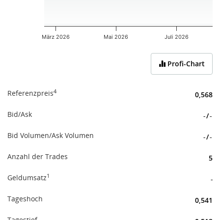
März 2026
Mai 2026
Juli 2026
End of interactive chart.
Profi-Chart
4
Referenzpreis
0,568
Bid/Ask
-
/
-
Bid Volumen/Ask Volumen
-
/
-
Anzahl der Trades
5
1
Geldumsatz
-
Tageshoch
0,541
Tagestief