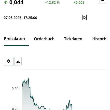
0,044
+12,82 %
+0,005
D
07.08.2026, 17:25:00
Preisdaten
Orderbuch
Tickdaten
Historisc
Chart
Chart with 206 data points.
The chart has 1 X axis displaying Time. Data ranges from 2025-1
The chart has 1 Y axis displaying values. Data ranges from 0.035 
0,40
0,20