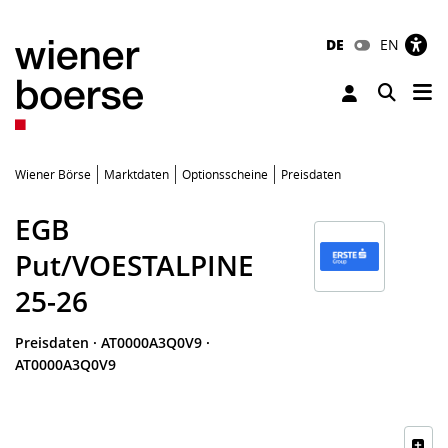
DE
EN
Tog
Toggle 
Wiener Börse
Marktdaten
Optionsscheine
Preisdaten
EGB
Put/VOESTALPINE
25-26
Preisdaten
·
AT0000A3Q0V9
·
AT0000A3Q0V9