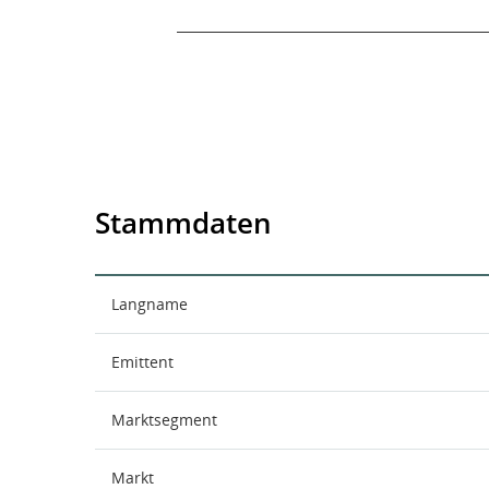
End of interactive chart.
Stammdaten
Langname
Emittent
Marktsegment
Markt