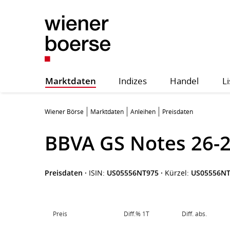
Marktdaten
Indizes
Handel
Li
Wiener Börse
Marktdaten
Anleihen
Preisdaten
BBVA GS Notes 26-
Preisdaten
·
ISIN:
US05556NT975
·
Kürzel:
US05556NT
Preis
Diff.% 1T
Diff. abs.