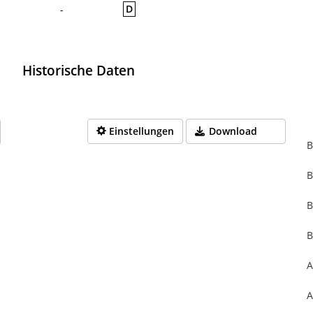
D
-
Historische Daten
Einstellungen
Download
B
B
rom 1970-01-01 01:00:00 to 1970-01-01 01:00:00.
from 0 to 0.
B
B
A
A