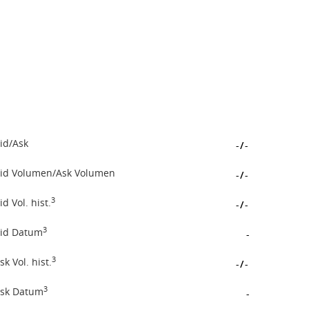
id/Ask
-
/
-
id Volumen/Ask Volumen
-
/
-
3
id Vol. hist.
-
/
-
3
id Datum
-
3
sk Vol. hist.
-
/
-
3
sk Datum
-