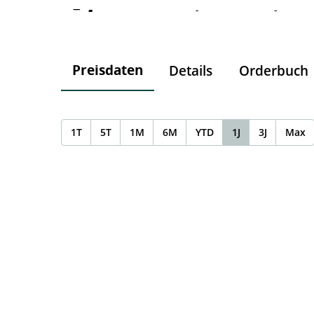
-
-
-
Preisdaten
Details
Orderbuch
1T
5T
1M
6M
YTD
1J
3J
Max
Chart
Chart with 0 data points.
The chart has 1 X axis displaying Time. Data ranges f
The chart has 1 Y axis displaying values. Data ranges 