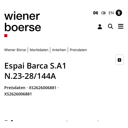
DE
EN
Tog
Toggle 
Wiener Börse
Marktdaten
Anleihen
Preisdaten
Espai Barca S.A1
N.23-28/144A
Preisdaten
·
XS2626006881
·
XS2626006881
-
-
-