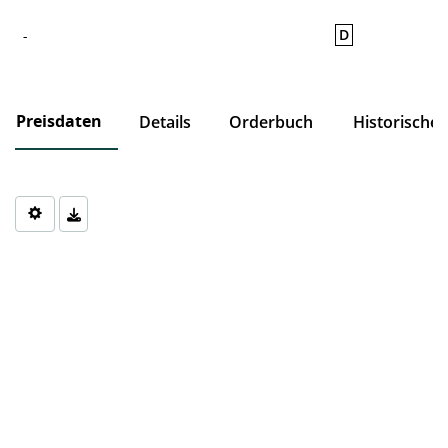
D
-
Preisdaten
Details
Orderbuch
Historische
Chart
Chart with 0 data points.
The chart has 1 X axis displaying Time. Data ranges from 1970-0
The chart has 1 Y axis displaying values. Data ranges from 0 to 0