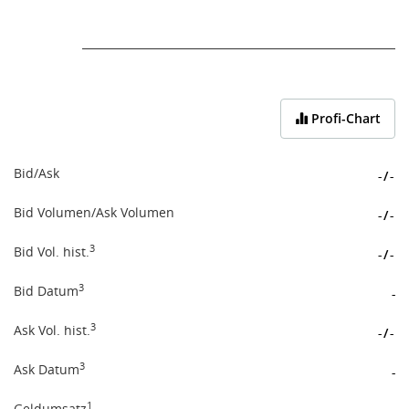
End of interactive chart.
Profi-Chart
Bid/Ask
-
/
-
Bid Volumen/Ask Volumen
-
/
-
3
Bid Vol. hist.
-
/
-
3
Bid Datum
-
3
Ask Vol. hist.
-
/
-
3
Ask Datum
-
1
Geldumsatz