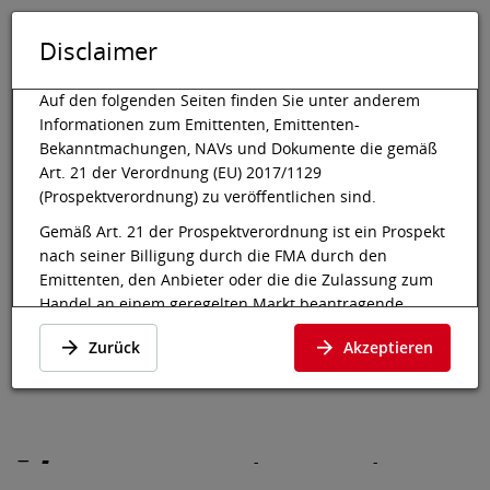
Disclaimer
DE
EN
Tog
Toggle 
Auf den folgenden Seiten finden Sie unter anderem
Informationen zum Emittenten, Emittenten-
Bekanntmachungen, NAVs und Dokumente die gemäß
Art. 21 der Verordnung (EU) 2017/1129
Wiener Börse
Marktdaten
Anleihen
Details
(Prospektverordnung) zu veröffentlichen sind.
Gemäß Art. 21 der Prospektverordnung ist ein Prospekt
BBVA GS Notes 26-
nach seiner Billigung durch die FMA durch den
28/S4604
Emittenten, den Anbieter oder die die Zulassung zum
Handel an einem geregelten Markt beantragende
Person rechtzeitig vor und spätestens mit Beginn des
Details
·
US05556NT975
·
Zurück
Akzeptieren
öffentlichen Angebots oder der Zulassung der
US05556NT975
betreffenden Wertpapiere zum Handel der
Öffentlichkeit zur Verfügung zu stellen. Im Fall eines
öffentlichen Erstangebots einer Gattung von Aktien, die
zum ersten Mal zum Handel an einem geregelten Markt
-
-
-
zugelassen wird, muss der Prospekt der Öffentlichkeit