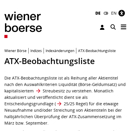
DE
EN
Tog
Toggle 
Wiener Börse
Indizes
Indexänderungen
ATX-Beobachtungsliste
ATX-Beobachtungsliste
Die ATX-Beobachtungsliste ist als Reihung aller Aktientitel
nach den Auswahlkriterien Liquidität (Börse-Geldumsatz) und
kapitalisiertem
Streubesitz
zu verstehen. Monatlich
aktualisiert und veröffentlicht dient sie als
Entscheidungsgrundlage (
25/25 Regel
) für die etwaige
Neuaufnahme und/oder Streichung von Aktientiteln bei der
halbjährlichen Überprüfung der ATX-Zusammensetzung im
März bzw. September.