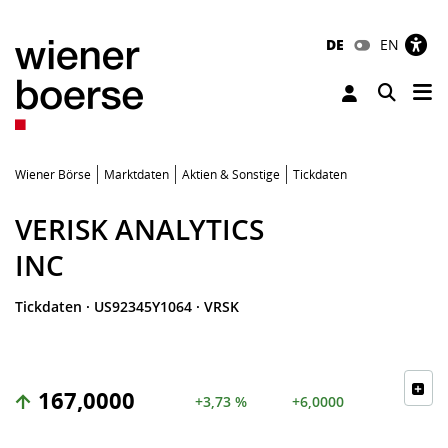
DE
EN
Tog
Toggle 
Wiener Börse
Marktdaten
Aktien & Sonstige
Tickdaten
VERISK ANALYTICS
INC
Tickdaten
·
US92345Y1064
·
VRSK
167,0000
+3,73 %
+6,0000