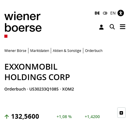
DE
EN
Tog
Toggle 
Wiener Börse
Marktdaten
Aktien & Sonstige
Orderbuch
EXXONMOBIL
HOLDINGS CORP
Orderbuch
·
US30233Q1085
·
XOM2
132,5600
+1,08 %
+1,4200