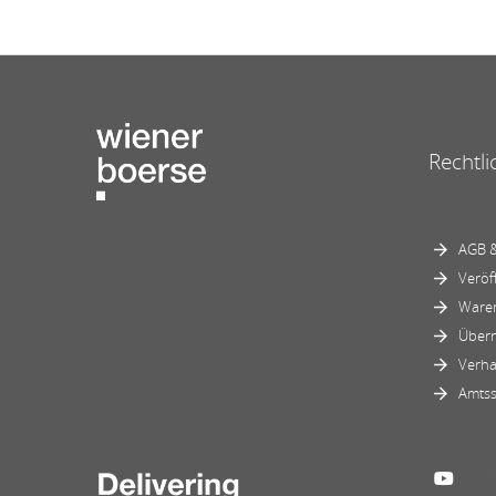
Rechtli
AGB &
Veröf
Ware
Über
Verha
Amtss