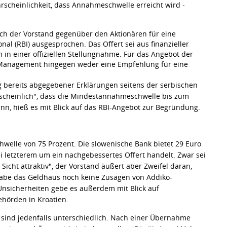
ahrscheinlichkeit, dass Annahmeschwelle erreicht wird -
h der Vorstand gegenüber den Aktionären für eine
al (RBI) ausgesprochen. Das Offert sei aus finanzieller
 in einer offiziellen Stellungnahme. Für das Angebot der
 Management hingegen weder eine Empfehlung für eine
ng bereits abgegebener Erklärungen seitens der serbischen
scheinlich", dass die Mindestannahmeschwelle bis zum
nn, hieß es mit Blick auf das RBI-Angebot zur Begründung.
welle von 75 Prozent. Die slowenische Bank bietet 29 Euro
bei letzterem um ein nachgebessertes Offert handelt. Zwar sei
Sicht attraktiv", der Vorstand äußert aber Zweifel daran,
 habe das Geldhaus noch keine Zusagen von Addiko-
Unsicherheiten gebe es außerdem mit Blick auf
hörden in Kroatien.
 sind jedenfalls unterschiedlich. Nach einer Übernahme