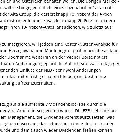
owenien und Österreich behalten wollen. Die übrigen Märkte -
 will sie hingegen mittels eines sogenannten Carve-outs
der Alta Group, die derzeit knapp 10 Prozent der Aktien
inanzinstrumente über zusätzlich knapp 20 Prozent an dem
agt, ihren 10-Prozent-Anteil anzudienen, wie zuletzt aus
 zu integrieren, will jedoch eine Kosten-Nutzen-Analyse für
en und Herzegowina und Montenegro - prüfen und diese dann
 der Übernahme weiterhin an der Wiener Börse notiert
telbaren Änderungen geplant. Im Aufsichtsrat wären dagegen
schenden Einfluss der NLB - sehr wohl Änderungen
mindest mittelfristig erhalten bleiben, um bestimmte
waltung aufrechtzuerhalten.
Bezug auf die aufrechte Dividendenblockade durch die
 der Alta Group hervorgerufen wurde. Die EZB sieht unklare
 dem Management, die Dividende vorerst auszusetzen, was
er gehen davon aus, dass eine Übernahme durch eine der
 würde und damit auch wieder Dividenden fließen können.