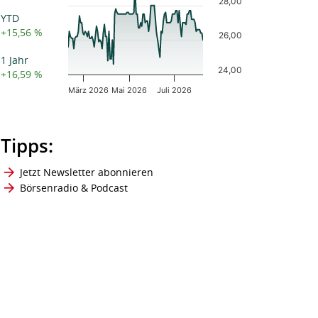
Chart with 120 data points.
28,00
The chart has 1 X axis displaying Time. Data ranges
YTD
The chart has 1 Y axis displaying values. Data ranges
+15,56 %
26,00
1 Jahr
24,00
+16,59 %
März 2026
Mai 2026
Juli 2026
End of interactive chart.
Tipps:
Jetzt Newsletter abonnieren
Börsenradio & Podcast