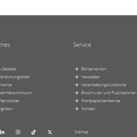
ches
Service
 Gesetze
Börsenlexikon
fentlichungsblatt
Newsletter
nbörse
Veranstaltungsrückblicke
nahmekommission
Broschüren und Publikationen
ltenskodex
Wertpapierberatende
ignatur
Kontakt
Sitemap