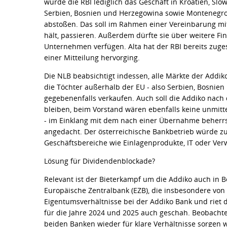
würde die RBI lediglich das Geschäft in Kroatien, Sl
Serbien, Bosnien und Herzegowina sowie Montenegro -
abstoßen. Das soll im Rahmen einer Vereinbarung mit 
hält, passieren. Außerdem dürfte sie über weitere F
Unternehmen verfügen. Alta hat der RBI bereits zuges
einer Mitteilung hervorging.
Die NLB beabsichtigt indessen, alle Märkte der Addiko
die Töchter außerhalb der EU - also Serbien, Bosni
gegebenenfalls verkaufen. Auch soll die Addiko nach
bleiben, beim Vorstand wären ebenfalls keine unmit
- im Einklang mit dem nach einer Übernahme beherr
angedacht. Der österreichische Bankbetrieb würde zu
Geschäftsbereiche wie Einlagenprodukte, IT oder Ver
Lösung für Dividendenblockade?
Relevant ist der Bieterkampf um die Addiko auch in 
Europäische Zentralbank (EZB), die insbesondere von
Eigentumsverhältnisse bei der Addiko Bank und riet
für die Jahre 2024 und 2025 auch geschah. Beobacht
beiden Banken wieder für klare Verhältnisse sorgen