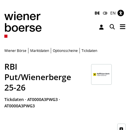
DE
EN
Tog
Toggle 
Wiener Börse
Marktdaten
Optionsscheine
Tickdaten
RBI
Put/Wienerberge
25-26
Tickdaten
·
AT0000A3PWG3
·
AT0000A3PWG3