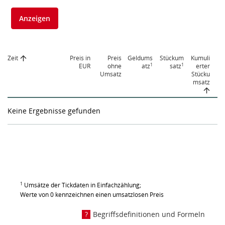
Anzeigen
Zeit
Preis in
Preis
Geldums
Stückum
Kumuli
1
1
EUR
ohne
atz
satz
erter
Umsatz
Stücku
msatz
Keine Ergebnisse gefunden
1
Umsätze der Tickdaten in Einfachzählung;
Werte von 0 kennzeichnen einen umsatzlosen Preis
Begriffsdefinitionen und Formeln