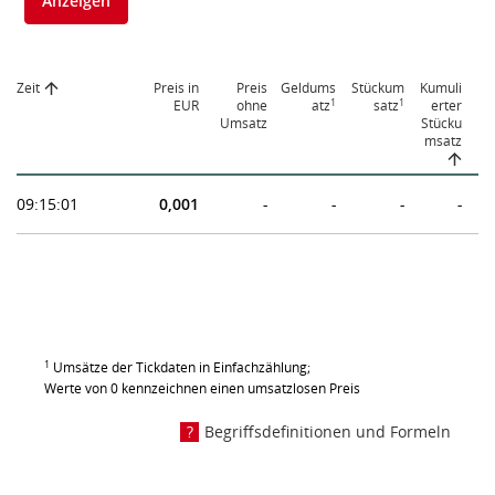
Anzeigen
Zeit
Preis in
Preis
Geldums
Stückum
Kumuli
1
1
EUR
ohne
atz
satz
erter
Umsatz
Stücku
msatz
09:15:01
0,001
-
-
-
-
1
Umsätze der Tickdaten in Einfachzählung;
Werte von 0 kennzeichnen einen umsatzlosen Preis
Begriffsdefinitionen und Formeln