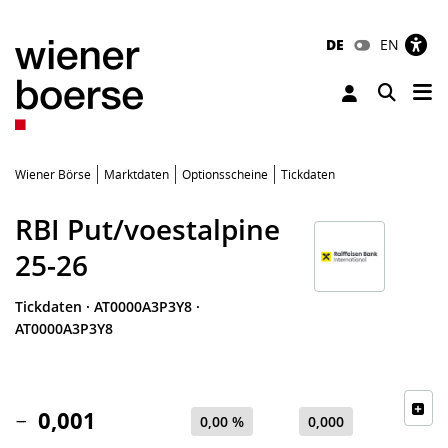
DE
EN
Tog
Toggle 
Wiener Börse
Marktdaten
Optionsscheine
Tickdaten
RBI Put/voestalpine
25-26
Tickdaten
·
AT0000A3P3Y8
·
AT0000A3P3Y8
0,001
0,00 %
0,000