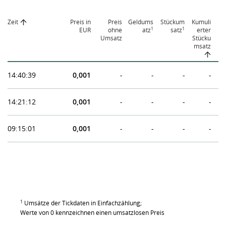
Zeit
Preis in
Preis
Geldums
Stückum
Kumuli
1
1
EUR
ohne
atz
satz
erter
Umsatz
Stücku
msatz
14:40:39
0,001
-
-
-
-
14:21:12
0,001
-
-
-
-
09:15:01
0,001
-
-
-
-
1
Umsätze der Tickdaten in Einfachzählung;
Werte von 0 kennzeichnen einen umsatzlosen Preis