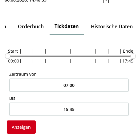
Tickdaten
ten
Orderbuch
Historische Daten
Start
Ende
09:00
17:45
Zeitraum von
Bis
Anzeigen