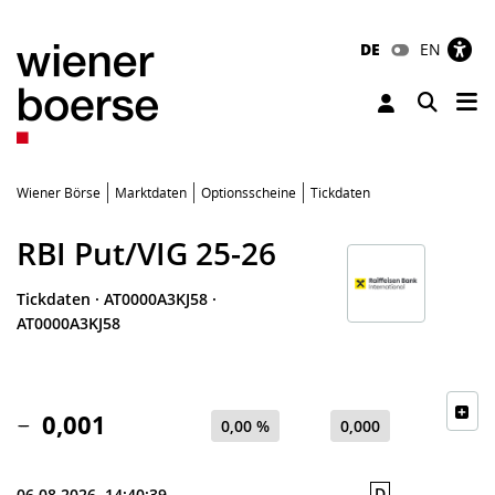
DE
EN
Tog
Toggle 
Wiener Börse
Marktdaten
Optionsscheine
Tickdaten
RBI Put/VIG 25-26
Tickdaten
·
AT0000A3KJ58
·
AT0000A3KJ58
0,001
0,00 %
0,000
D
06.08.2026, 14:40:39