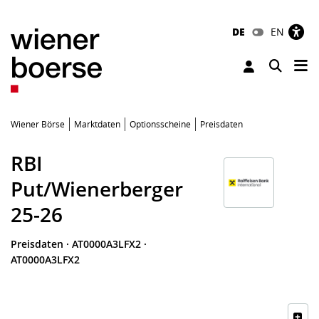
DE
EN
Tog
Toggle 
Wiener Börse
Marktdaten
Optionsscheine
Preisdaten
RBI
Put/Wienerberger
25-26
Preisdaten
·
AT0000A3LFX2
·
AT0000A3LFX2