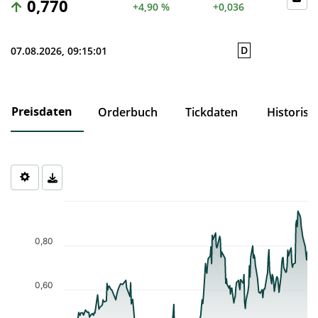
0,770
+4,90 %
+0,036
D
07.08.2026, 09:15:01
Preisdaten
Orderbuch
Tickdaten
Historisc
Chart
Chart with 232 data points.
The chart has 1 X axis displaying Time. Data ranges from 2025-0
0,80
The chart has 1 Y axis displaying values. Data ranges from 0.298 
0,60