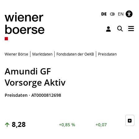
DE
EN
Tog
Toggle 
Wiener Börse
Marktdaten
Fondsdaten der OeKB
Preisdaten
Amundi GF
Vorsorge Aktiv
Preisdaten
·
AT0000812698
8,28
+0,85 %
+0,07