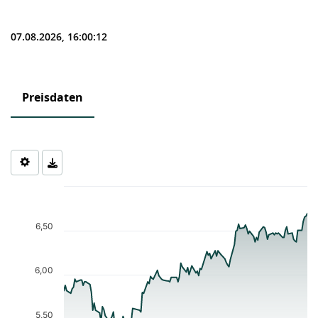
07.08.2026, 16:00:12
Preisdaten
Chart
Chart with 122 data points.
The chart has 1 X axis displaying Time. Data ranges from 2026-0
6,50
The chart has 1 Y axis displaying values. Data ranges from 5.36 t
6,00
5,50