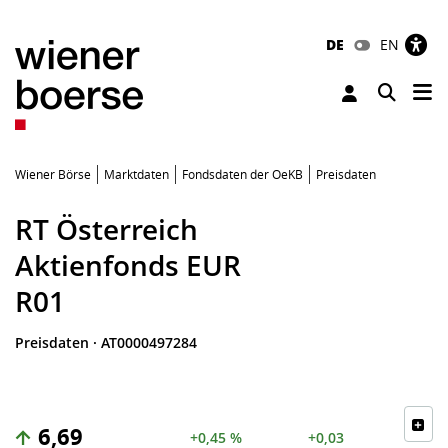
DE
EN
Tog
Toggle 
Wiener Börse
Marktdaten
Fondsdaten der OeKB
Preisdaten
RT Österreich
Aktienfonds EUR
R01
Preisdaten
·
AT0000497284
6,69
+0,45 %
+0,03