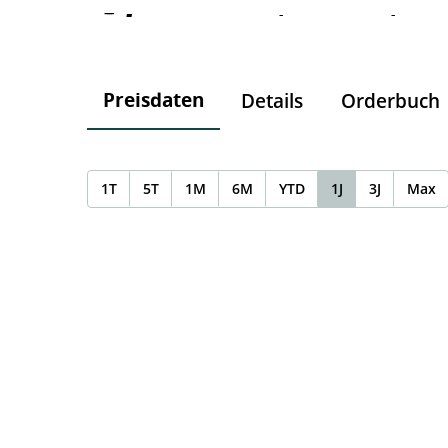
-
-
-
Preisdaten
Details
Orderbuch
1T
5T
1M
6M
YTD
1J
3J
Max
Chart
Chart with 0 data points.
The chart has 1 X axis displaying Time. Data ranges f
The chart has 1 Y axis displaying values. Data ranges 