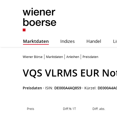
Marktdaten
Indizes
Handel
Li
Wiener Börse
Marktdaten
Anleihen
Preisdaten
VQS VLRMS EUR No
Preisdaten
·
ISIN:
DE000A4AQ859
·
Kürzel:
DE000A4A
Preis
Diff.% 1T
Diff. abs.