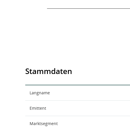
End of interactive chart.
Stammdaten
Langname
Emittent
Marktsegment