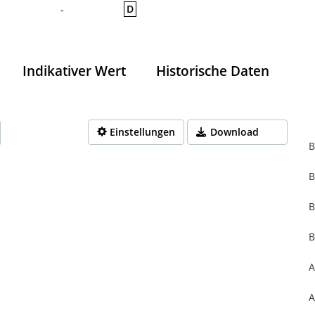
D
-
Indikativer Wert
Historische Daten
Einstellungen
Download
B
B
rom 1970-01-01 01:00:00 to 1970-01-01 01:00:00.
from 0 to 0.
B
B
A
A