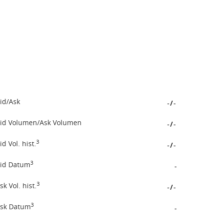
id/Ask
-
/
-
id Volumen/Ask Volumen
-
/
-
3
id Vol. hist.
-
/
-
3
id Datum
-
3
sk Vol. hist.
-
/
-
3
sk Datum
-