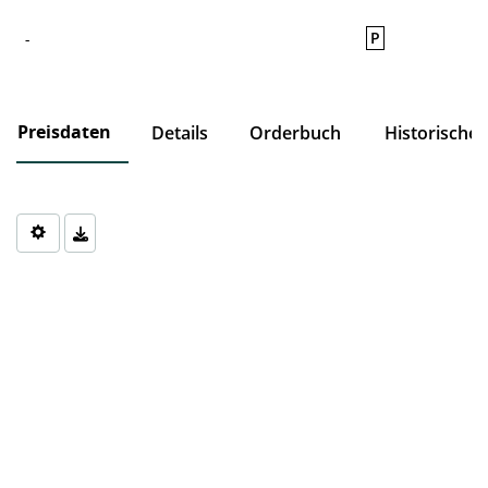
P
-
Preisdaten
Details
Orderbuch
Historische
Chart
Chart with 0 data points.
The chart has 1 X axis displaying Time. Data ranges from 1970-0
The chart has 1 Y axis displaying values. Data ranges from 0 to 0