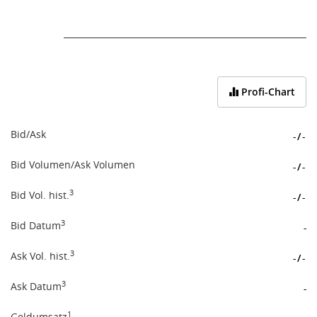
End of interactive chart.
Profi-Chart
Bid/Ask
-
/
-
Bid Volumen/Ask Volumen
-
/
-
3
Bid Vol. hist.
-
/
-
3
Bid Datum
-
3
Ask Vol. hist.
-
/
-
3
Ask Datum
-
1
Geldumsatz