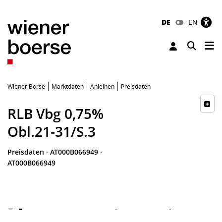
DE
EN
Tog
Toggle 
Wiener Börse
Marktdaten
Anleihen
Preisdaten
RLB Vbg 0,75%
Obl.21-31/S.3
Preisdaten
·
AT000B066949
·
AT000B066949
-
-
-