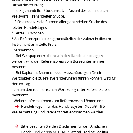
umsatzlosen Preis;
Letztgehandelter Stückumsatz = Anzahl der beim letzten
Preisvorfall gehandelten Stücke;
Stückumsatz = die Summe aller gehandelten Stücke des
letzten Handelstages
2
Letzte 52 Wochen
4
Als Referenzpreis dient grundsätzlich der zuletzt in diesem
Instrument ermittelte Preis.
Ausnahmen:
- Bei Wertpapieren, die neu in den Handel einbezogen
werden, wird der Referenzpreis vom Börseunternehmen
bestimmt.
- Bei Kapitalmaßnahmen oder Ausschüttungen für ein
Wertpapier, die zu Preisveränderungen führen können, wird für
den ex-Tag
ein um den rechnerischen Wert korrigierter Referenzpreis
bestimmt.
Weitere Informationen zum Referenzpreis können den
Handelsregeln für das Handelssystem Xetra®
- § 5
Preisermittlung und Referenzpreis entnommen werden.
Bitte beachten Sie den Disclaimer für den Amtlichen
Handel und Vienna MTF (Multilateral Trading Facility)