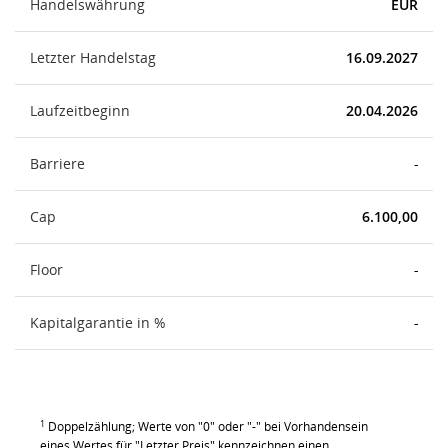
Handelswährung
EUR
Letzter Handelstag
16.09.2027
Laufzeitbeginn
20.04.2026
Barriere
-
Cap
6.100,00
Floor
-
Kapitalgarantie in %
-
1
Doppelzählung; Werte von "0" oder "-" bei Vorhandensein
eines Wertes für "Letzter Preis" kennzeichnen einen