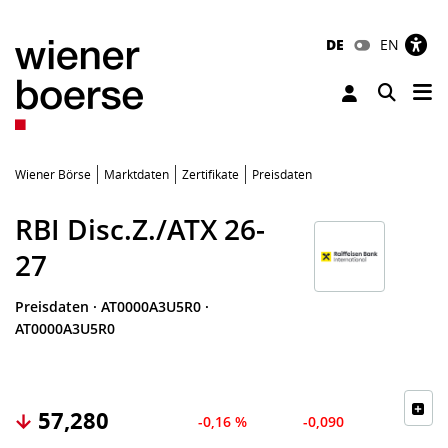
DE
EN
Tog
Toggle 
Wiener Börse
Marktdaten
Zertifikate
Preisdaten
RBI Disc.Z./ATX 26-
27
Preisdaten
·
AT0000A3U5R0
·
AT0000A3U5R0
57,280
-0,16 %
-0,090