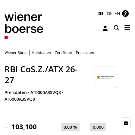
DE
EN
Tog
Toggle 
Wiener Börse
Marktdaten
Zertifikate
Preisdaten
RBI CoS.Z./ATX 26-
27
Preisdaten
·
AT0000A3SVQ8
·
AT0000A3SVQ8
103,100
0,00 %
0,000