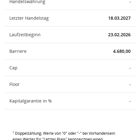
Handelswährung
-
Letzter Handelstag
18.03.2027
Laufzeitbeginn
23.02.2026
Barriere
4.680,00
Cap
-
Floor
-
Kapitalgarantie in %
-
1
Doppelzählung; Werte von "0" oder "-" bei Vorhandensein
eines Wertes für "Letzter Preis" kennzeichnen einen