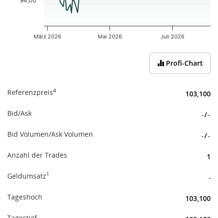
94,00
März 2026
Mai 2026
Juli 2026
End of interactive chart.
Profi-Chart
4
Referenzpreis
103,100
Bid/Ask
-
/
-
Bid Volumen/Ask Volumen
-
/
-
Anzahl der Trades
1
1
Geldumsatz
-
Tageshoch
103,100
Tagestief