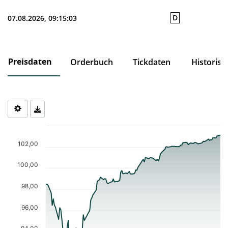
D
07.08.2026, 09:15:03
Preisdaten
Orderbuch
Tickdaten
Historisc
Chart
Chart with 115 data points.
102,00
The chart has 1 X axis displaying Time. Data ranges from 2026-0
The chart has 1 Y axis displaying values. Data ranges from 93.09 
100,00
98,00
96,00