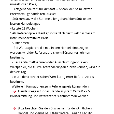
umsatzlosen Preis;
Letztgehandelter Stückumsatz = Anzahl der beim letzten
Preisvorfall gehandelten Stücke;
Stückumsatz = die Summe aller gehandelten Stücke des
letzten Handelstages
2
Letzte 52 Wochen
4
Als Referenzpreis dient grundsätzlich der zuletzt in diesem
Instrument ermittelte Preis.
Ausnahmen:
- Bei Wertpapieren, die neu in den Handel einbezogen
werden, wird der Referenzpreis vom Börseunternehmen
bestimmt.
- Bei Kapitalmaßnahmen oder Ausschüttungen für ein
Wertpapier, die zu Preisveränderungen führen können, wird für
den ex-Tag
ein um den rechnerischen Wert korrigierter Referenzpreis
bestimmt.
Weitere Informationen zum Referenzpreis können den
Handelsregeln für das Handelssystem Xetra®
- § 5
Preisermittlung und Referenzpreis entnommen werden.
Bitte beachten Sie den Disclaimer für den Amtlichen
Handel und Vienna MTF (Multilateral Trading Facility)