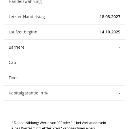
Handelswährung
-
Letzter Handelstag
18.03.2027
Laufzeitbeginn
14.10.2025
Barriere
-
Cap
-
Floor
-
Kapitalgarantie in %
-
1
Doppelzählung; Werte von "0" oder "-" bei Vorhandensein
eines Wertes für "Letzter Preis" kennzeichnen einen