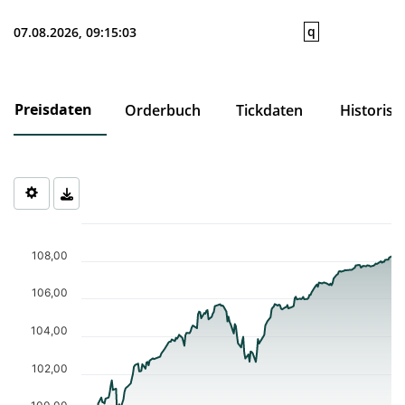
q
07.08.2026, 09:15:03
Preisdaten
Orderbuch
Tickdaten
Historisc
Chart
Chart with 204 data points.
108,00
The chart has 1 X axis displaying Time. Data ranges from 2025-1
The chart has 1 Y axis displaying values. Data ranges from 98.63
106,00
104,00
102,00