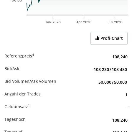
100,00
Jan. 2026
Apr. 2026
Juli 2026
End of interactive chart.
Profi-Chart
4
Referenzpreis
108,240
Bid/Ask
108,230
/
108,480
Bid Volumen/Ask Volumen
50.000
/
50.000
Anzahl der Trades
1
1
Geldumsatz
-
Tageshoch
108,240
Tagestief