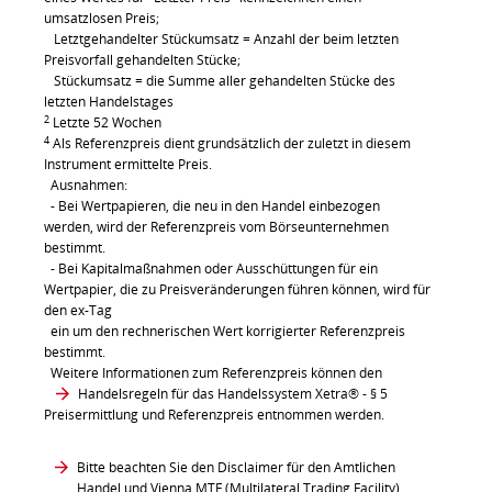
umsatzlosen Preis;
Letztgehandelter Stückumsatz = Anzahl der beim letzten
Preisvorfall gehandelten Stücke;
Stückumsatz = die Summe aller gehandelten Stücke des
letzten Handelstages
2
Letzte 52 Wochen
4
Als Referenzpreis dient grundsätzlich der zuletzt in diesem
Instrument ermittelte Preis.
Ausnahmen:
- Bei Wertpapieren, die neu in den Handel einbezogen
werden, wird der Referenzpreis vom Börseunternehmen
bestimmt.
- Bei Kapitalmaßnahmen oder Ausschüttungen für ein
Wertpapier, die zu Preisveränderungen führen können, wird für
den ex-Tag
ein um den rechnerischen Wert korrigierter Referenzpreis
bestimmt.
Weitere Informationen zum Referenzpreis können den
Handelsregeln für das Handelssystem Xetra®
- § 5
Preisermittlung und Referenzpreis entnommen werden.
Bitte beachten Sie den Disclaimer für den Amtlichen
Handel und Vienna MTF (Multilateral Trading Facility)