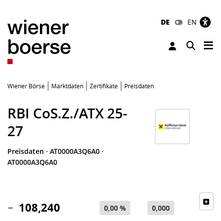
DE
EN
Tog
Toggle 
Wiener Börse
Marktdaten
Zertifikate
Preisdaten
RBI CoS.Z./ATX 25-
27
Preisdaten
·
AT0000A3Q6A0
·
AT0000A3Q6A0
108,240
0,00 %
0,000