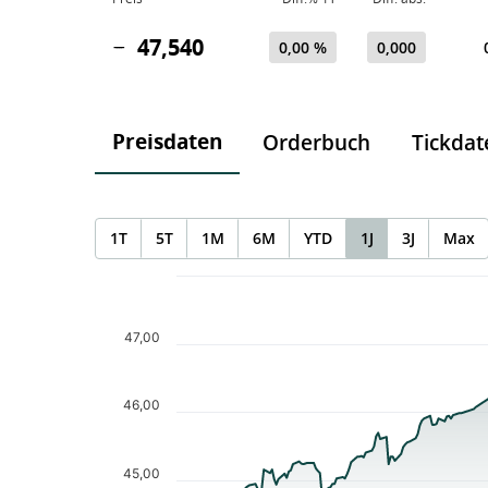
47,540
0,00 %
0,000
Preisdaten
Orderbuch
Tickdat
1T
5T
1M
6M
YTD
1J
3J
Max
Chart
Chart with 253 data points.
The chart has 1 X axis displaying Time. Data ranges f
47,00
The chart has 1 Y axis displaying values. Data ranges 
46,00
45,00