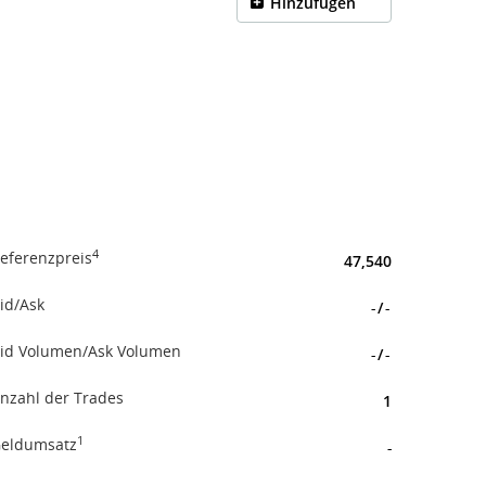
Hinzufügen
4
eferenzpreis
47,540
id/Ask
-
/
-
id Volumen/Ask Volumen
-
/
-
nzahl der Trades
1
1
eldumsatz
-