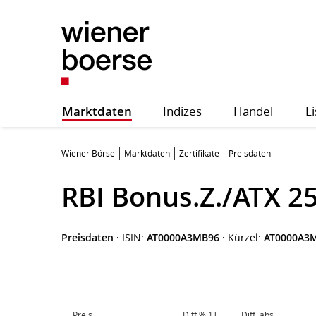
Marktdaten
Indizes
Handel
Li
Wiener Börse
Marktdaten
Zertifikate
Preisdaten
RBI Bonus.Z./ATX 2
Preisdaten
·
ISIN:
AT0000A3MB96
·
Kürzel:
AT0000A3
Preis
Diff.% 1T
Diff. abs.