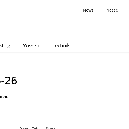
News
Presse
sting
Wissen
Technik
5-26
MB96
Datum, Zeit
Status