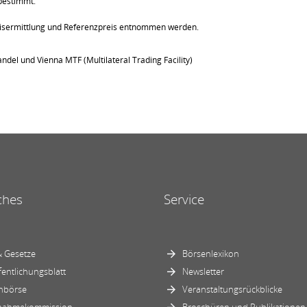
bestimmt.
eisermittlung und Referenzpreis entnommen werden.
ndel und Vienna MTF (Multilateral Trading Facility)
ches
Service
 Gesetze
Börsenlexikon
fentlichungsblatt
Newsletter
nbörse
Veranstaltungsrückblicke