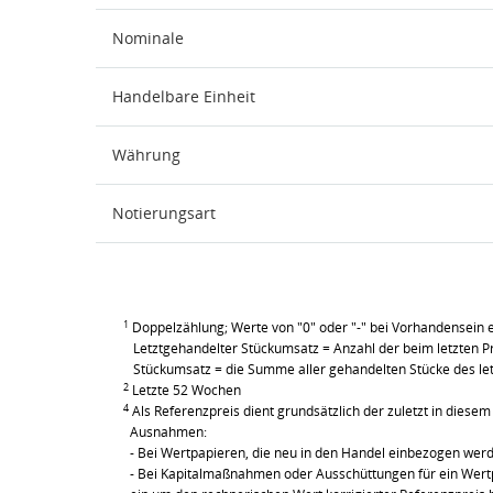
Nominale
Handelbare Einheit
Währung
Notierungsart
1
Doppelzählung; Werte von "0" oder "-" bei Vorhandensein e
Letztgehandelter Stückumsatz = Anzahl der beim letzten Pr
Stückumsatz = die Summe aller gehandelten Stücke des le
2
Letzte 52 Wochen
4
Als Referenzpreis dient grundsätzlich der zuletzt in diesem 
Ausnahmen:
- Bei Wertpapieren, die neu in den Handel einbezogen wer
- Bei Kapitalmaßnahmen oder Ausschüttungen für ein Wertpa