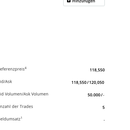
Hinzufügen
4
eferenzpreis
118,550
id/Ask
118,550
/
120,050
id Volumen/Ask Volumen
50.000
/
-
nzahl der Trades
5
1
eldumsatz
-