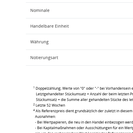
Nominale
Handelbare Einheit
Währung
Notierungsart
1
Doppelzählung; Werte von "0" oder "-" bei Vorhandensein e
Letztgehandelter Stückumsatz = Anzahl der beim letzten Pr
Stückumsatz = die Summe aller gehandelten Stücke des le
2
Letzte 52 Wochen
4
Als Referenzpreis dient grundsätzlich der zuletzt in diesem 
Ausnahmen:
- Bei Wertpapieren, die neu in den Handel einbezogen wer
- Bei Kapitalmaßnahmen oder Ausschüttungen für ein Wertpa