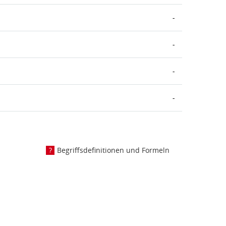
-
-
-
-
Begriffsdefinitionen und Formeln