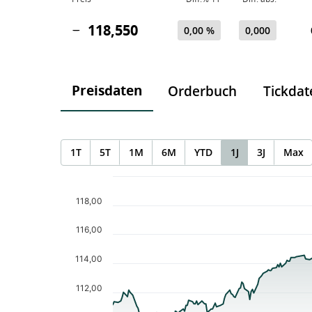
118,550
0,00 %
0,000
Preisdaten
Orderbuch
Tickdat
1T
5T
1M
6M
YTD
1J
3J
Max
Chart
Chart with 253 data points.
118,00
The chart has 1 X axis displaying Time. Data ranges f
The chart has 1 Y axis displaying values. Data ranges 
116,00
114,00
112,00