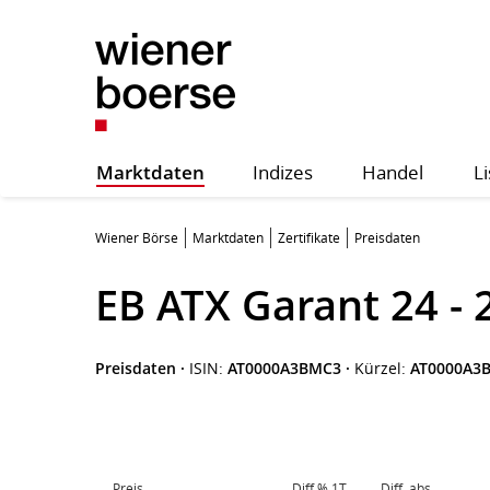
Marktdaten
Indizes
Handel
Li
Wiener Börse
Marktdaten
Zertifikate
Preisdaten
EB ATX Garant 24 - 
Preisdaten
·
ISIN:
AT0000A3BMC3
·
Kürzel:
AT0000A3
Preis
Diff.% 1T
Diff. abs.