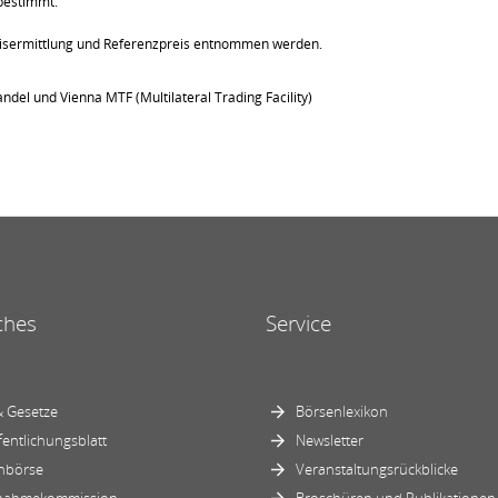
bestimmt.
eisermittlung und Referenzpreis entnommen werden.
ndel und Vienna MTF (Multilateral Trading Facility)
ches
Service
 Gesetze
Börsenlexikon
fentlichungsblatt
Newsletter
nbörse
Veranstaltungsrückblicke