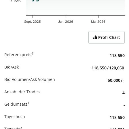
110,00
Sept. 2025
Jan. 2026
Mai 2026
End of interactive chart.
Profi-Chart
4
Referenzpreis
118,550
Bid/Ask
118,550
/
120,050
Bid Volumen/Ask Volumen
50.000
/
-
Anzahl der Trades
4
1
Geldumsatz
-
Tageshoch
118,550
Tagestief