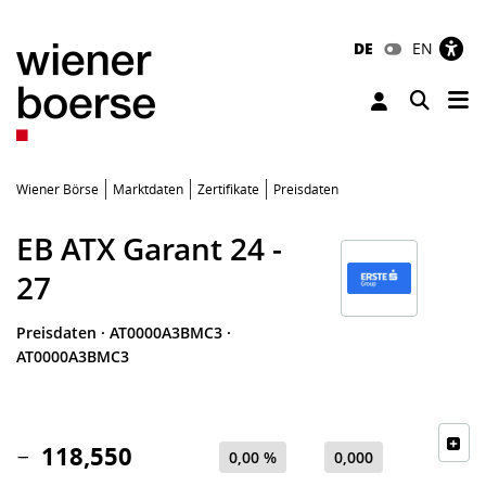
DE
EN
Tog
Toggle 
Wiener Börse
Marktdaten
Zertifikate
Preisdaten
EB ATX Garant 24 -
27
Preisdaten
·
AT0000A3BMC3
·
AT0000A3BMC3
118,550
0,00 %
0,000