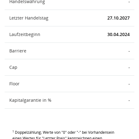
Handelswährung
-
Letzter Handelstag
27.10.2027
Laufzeitbeginn
30.04.2024
Barriere
-
Cap
-
Floor
-
Kapitalgarantie in %
-
1
Doppelzählung; Werte von "0" oder "-" bei Vorhandensein
eines Wertes für "Letzter Preis" kennzeichnen einen