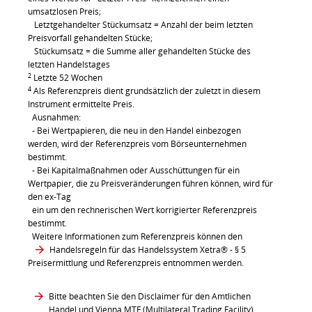
umsatzlosen Preis;
Letztgehandelter Stückumsatz = Anzahl der beim letzten
Preisvorfall gehandelten Stücke;
Stückumsatz = die Summe aller gehandelten Stücke des
letzten Handelstages
2
Letzte 52 Wochen
4
Als Referenzpreis dient grundsätzlich der zuletzt in diesem
Instrument ermittelte Preis.
Ausnahmen:
- Bei Wertpapieren, die neu in den Handel einbezogen
werden, wird der Referenzpreis vom Börseunternehmen
bestimmt.
- Bei Kapitalmaßnahmen oder Ausschüttungen für ein
Wertpapier, die zu Preisveränderungen führen können, wird für
den ex-Tag
ein um den rechnerischen Wert korrigierter Referenzpreis
bestimmt.
Weitere Informationen zum Referenzpreis können den
Handelsregeln für das Handelssystem Xetra®
- § 5
Preisermittlung und Referenzpreis entnommen werden.
Bitte beachten Sie den Disclaimer für den Amtlichen
Handel und Vienna MTF (Multilateral Trading Facility)