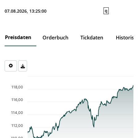
q
07.08.2026, 13:25:00
Preisdaten
Orderbuch
Tickdaten
Historisc
Chart
Chart with 253 data points.
118,00
The chart has 1 X axis displaying Time. Data ranges from 2025-0
The chart has 1 Y axis displaying values. Data ranges from 110.0
116,00
114,00
112,00