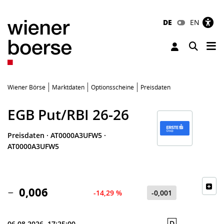
DE
EN
Tog
Toggle 
Wiener Börse
Marktdaten
Optionsscheine
Preisdaten
EGB Put/RBI 26-26
Preisdaten
·
AT0000A3UFW5
·
AT0000A3UFW5
0,006
-14,29 %
-0,001
D
06.08.2026, 17:25:00