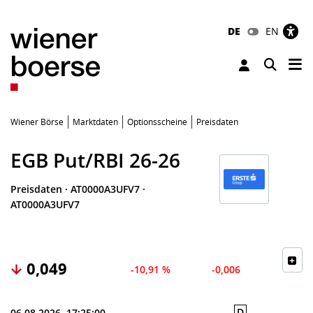
DE
EN
Tog
Toggle 
Wiener Börse
Marktdaten
Optionsscheine
Preisdaten
EGB Put/RBI 26-26
Preisdaten
·
AT0000A3UFV7
·
AT0000A3UFV7
0,049
-10,91 %
-0,006
D
06.08.2026, 17:25:00