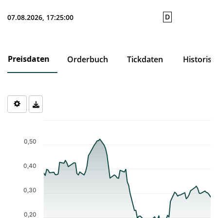
D
07.08.2026, 17:25:00
Preisdaten
Orderbuch
Tickdaten
Historisc
Chart
Chart with 84 data points.
The chart has 1 X axis displaying Time. Data ranges from 2026-0
0,50
The chart has 1 Y axis displaying values. Data ranges from 0.167 
0,40
0,30
0,20