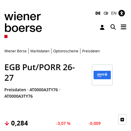
DE
EN
Tog
Toggle 
Wiener Börse
Marktdaten
Optionsscheine
Preisdaten
EGB Put/PORR 26-
27
Preisdaten
·
AT0000A3TY76
·
AT0000A3TY76
0,284
-3,07 %
-0,009