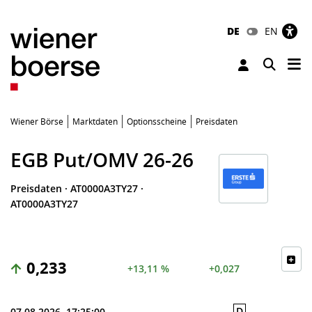
DE
EN
Tog
Toggle 
Wiener Börse
Marktdaten
Optionsscheine
Preisdaten
EGB Put/OMV 26-26
Preisdaten
·
AT0000A3TY27
·
AT0000A3TY27
0,233
+13,11 %
+0,027
D
07.08.2026, 17:25:00