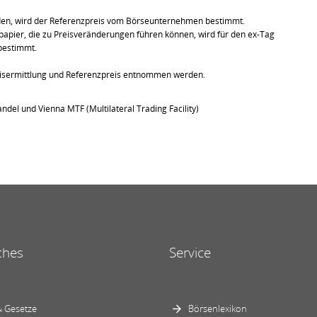
den, wird der Referenzpreis vom Börseunternehmen bestimmt.
pier, die zu Preisveränderungen führen können, wird für den ex-Tag
bestimmt.
eisermittlung und Referenzpreis entnommen werden.
ndel und Vienna MTF (Multilateral Trading Facility)
ches
Service
 Gesetze
Börsenlexikon