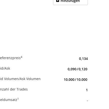
Hinzufügen
4
eferenzpreis
0,134
id/Ask
0,090
/
0,120
id Volumen/Ask Volumen
10.000
/
10.000
nzahl der Trades
1
1
eldumsatz
-