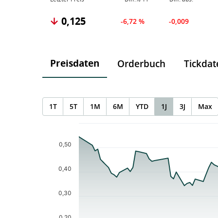
0,125
-6,72 %
-0,009
Preisdaten
Orderbuch
Tickdat
1T
5T
1M
6M
YTD
1J
3J
Max
Chart
Chart with 86 data points.
The chart has 1 X axis displaying Time. Data ranges f
0,50
The chart has 1 Y axis displaying values. Data ranges 
0,40
0,30
0,20