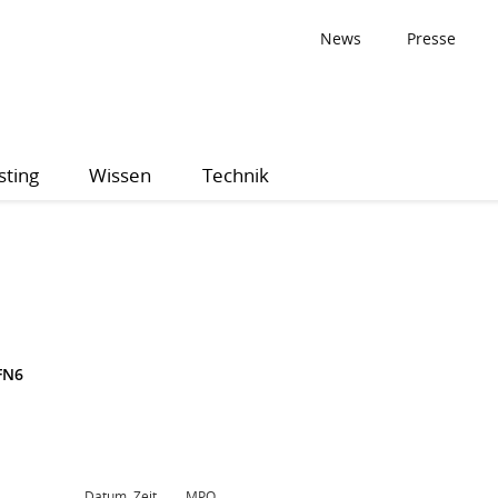
News
Presse
sting
Wissen
Technik
FN6
Datum, Zeit
MPQ