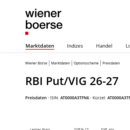
Marktdaten
Indizes
Handel
Li
Wiener Börse
Marktdaten
Optionsscheine
Preisdaten
RBI Put/VIG 26-27
Preisdaten
·
ISIN:
AT0000A3TFN6
·
Kürzel:
AT0000A3T
Letzter Preis
Diff.% 1T
Diff. abs.