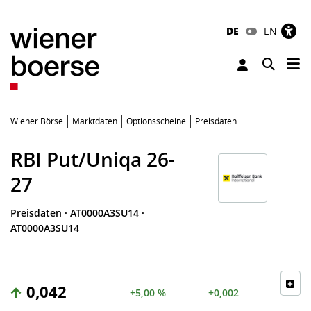
DE
EN
Tog
Toggle 
Wiener Börse
Marktdaten
Optionsscheine
Preisdaten
RBI Put/Uniqa 26-
27
Preisdaten
·
AT0000A3SU14
·
AT0000A3SU14
0,042
+5,00 %
+0,002