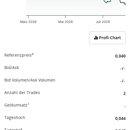
März 2026
Mai 2026
Juli 2026
End of interactive chart.
Profi-Chart
4
Referenzpreis
0,040
Bid/Ask
-
/
-
Bid Volumen/Ask Volumen
-
/
-
Anzahl der Trades
2
1
Geldumsatz
-
Tageshoch
0,044
Tagestief