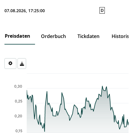
D
07.08.2026, 17:25:00
Preisdaten
Orderbuch
Tickdaten
Historisc
Chart
Chart with 121 data points.
The chart has 1 X axis displaying Time. Data ranges from 2026-0
0,30
The chart has 1 Y axis displaying values. Data ranges from 0.154 
0,25
0,20
0,15