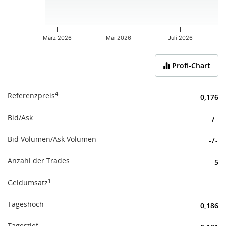
März 2026
Mai 2026
Juli 2026
End of interactive chart.
Profi-Chart
4
Referenzpreis
0,176
Bid/Ask
-
/
-
Bid Volumen/Ask Volumen
-
/
-
Anzahl der Trades
5
1
Geldumsatz
-
Tageshoch
0,186
Tagestief