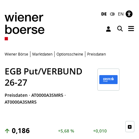
DE
EN
Tog
Toggle 
Wiener Börse
Marktdaten
Optionsscheine
Preisdaten
EGB Put/VERBUND
26-27
Preisdaten
·
AT0000A3SMR5
·
AT0000A3SMR5
0,186
+5,68 %
+0,010