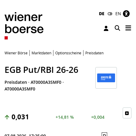
DE
EN
Tog
Toggle 
Wiener Börse
Marktdaten
Optionsscheine
Preisdaten
EGB Put/RBI 26-26
Preisdaten
·
AT0000A3SMF0
·
AT0000A3SMF0
0,031
+14,81 %
+0,004
D
07.08.2026, 17:25:00