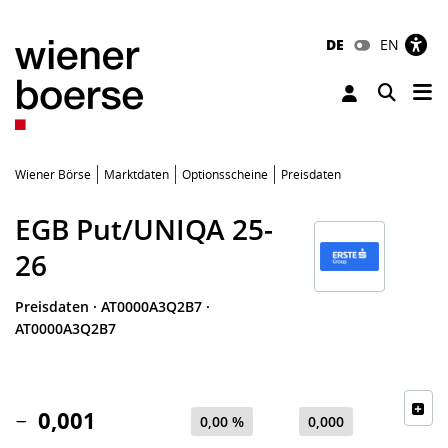
DE
EN
Tog
Toggle 
Wiener Börse
Marktdaten
Optionsscheine
Preisdaten
EGB Put/UNIQA 25-
26
Preisdaten
·
AT0000A3Q2B7
·
AT0000A3Q2B7
0,001
0,00 %
0,000