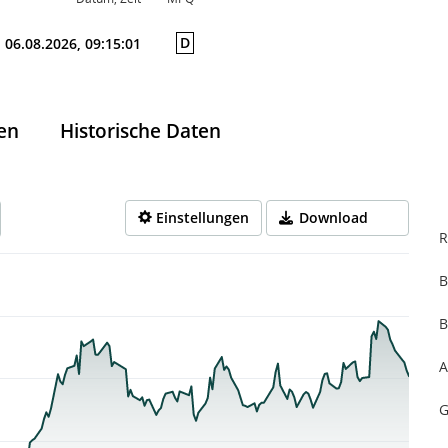
D
06.08.2026, 09:15:01
en
Historische Daten
Einstellungen
Download
R
B
rom 2025-10-13 14:00:00 to 2026-08-06 14:00:00.
from 0.289 to 0.782.
B
A
G