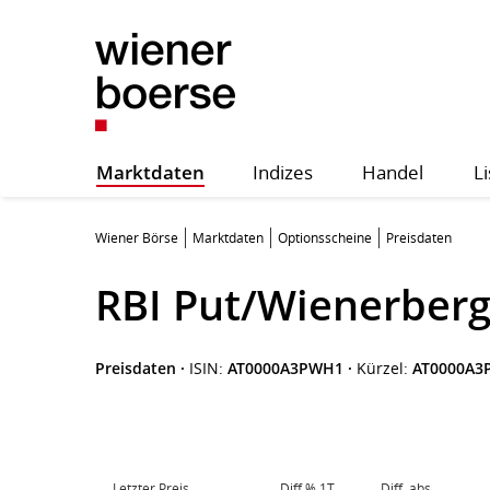
Marktdaten
Indizes
Handel
Li
Wiener Börse
Marktdaten
Optionsscheine
Preisdaten
RBI Put/Wienerberg
Preisdaten
·
ISIN:
AT0000A3PWH1
·
Kürzel:
AT0000A3
Letzter Preis
Diff.% 1T
Diff. abs.