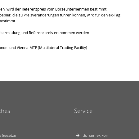
den, wird der Referenzpreis vom Börseunternehmen bestimmt.
pier, die zu Preisveränderungen führen können, wird für den ex-Tag
bestimmt.
eisermittlung und Referenzpreis entnommen werden.
ndel und Vienna MTF (Multilateral Trading Facility)
ches
Service
 Gesetze
Börsenlexikon