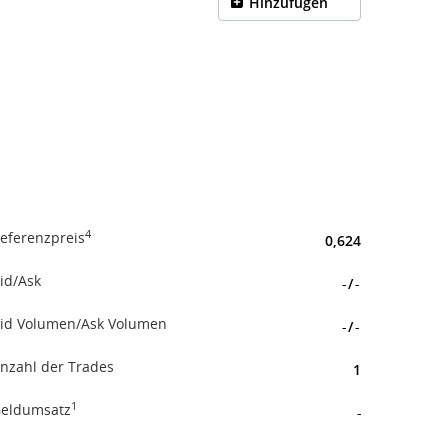
Hinzufügen
4
eferenzpreis
0,624
id/Ask
-
/
-
id Volumen/Ask Volumen
-
/
-
nzahl der Trades
1
1
eldumsatz
-