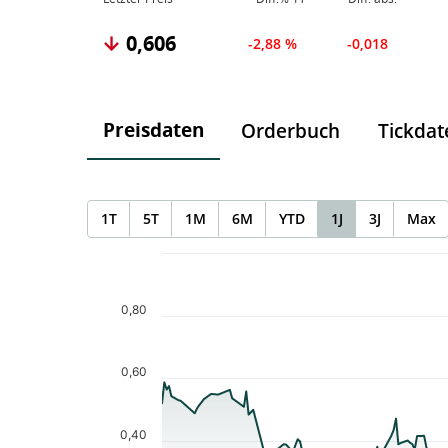
0,606
-2,88 %
-0,018
Preisdaten
Orderbuch
Tickdat
1T
5T
1M
6M
YTD
1J
3J
Max
Chart
Chart with 188 data points.
The chart has 1 X axis displaying Time. Data ranges f
0,80
The chart has 1 Y axis displaying values. Data ranges 
0,60
0,40