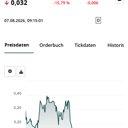
0,032
-15,79 %
-0,006
D
07.08.2026, 09:15:01
Preisdaten
Orderbuch
Tickdaten
Historisc
Chart
Chart with 186 data points.
The chart has 1 X axis displaying Time. Data ranges from 2025-1
0,40
The chart has 1 Y axis displaying values. Data ranges from 0.014 
0,30
0,20