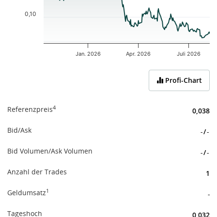
0,10
Jan. 2026
Apr. 2026
Juli 2026
End of interactive chart.
Profi-Chart
4
Referenzpreis
0,038
Bid/Ask
-
/
-
Bid Volumen/Ask Volumen
-
/
-
Anzahl der Trades
1
1
Geldumsatz
-
Tageshoch
0,032