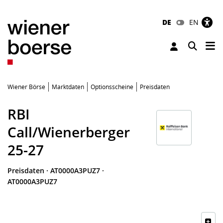
DE
EN
Tog
Toggle 
Wiener Börse
Marktdaten
Optionsscheine
Preisdaten
RBI
Call/Wienerberger
25-27
Preisdaten
·
AT0000A3PUZ7
·
AT0000A3PUZ7