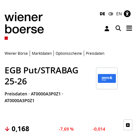
DE
EN
Tog
Toggle 
Wiener Börse
Marktdaten
Optionsscheine
Preisdaten
EGB Put/STRABAG
25-26
Preisdaten
·
AT0000A3P0Z1
·
AT0000A3P0Z1
0,168
-7,69 %
-0,014