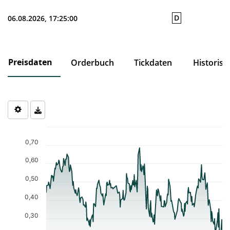
D
06.08.2026, 17:25:00
Preisdaten
Orderbuch
Tickdaten
Historisc
Chart
Chart with 253 data points.
0,70
The chart has 1 X axis displaying Time. Data ranges from 2025-0
The chart has 1 Y axis displaying values. Data ranges from 0.218 
0,60
0,50
0,40
0,30