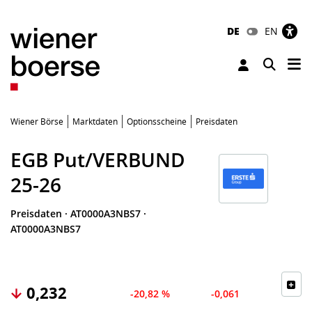
DE
EN
Tog
Toggle 
Wiener Börse
Marktdaten
Optionsscheine
Preisdaten
EGB Put/VERBUND
25-26
Preisdaten
·
AT0000A3NBS7
·
AT0000A3NBS7
0,232
-20,82 %
-0,061