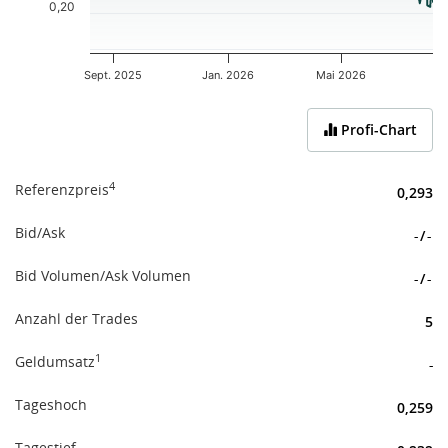
0,20
Sept. 2025
Jan. 2026
Mai 2026
End of interactive chart.
Profi-Chart
4
Referenzpreis
0,293
Bid/Ask
-
/
-
Bid Volumen/Ask Volumen
-
/
-
Anzahl der Trades
5
1
Geldumsatz
-
Tageshoch
0,259
Tagestief