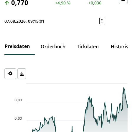
0,770
+4,90 %
+0,036
E
07.08.2026, 09:15:01
Preisdaten
Orderbuch
Tickdaten
Historisc
Chart
Chart with 232 data points.
The chart has 1 X axis displaying Time. Data ranges from 2025-0
0,80
The chart has 1 Y axis displaying values. Data ranges from 0.298 
0,60