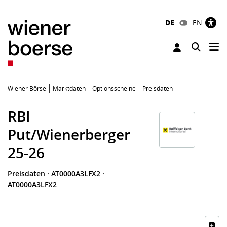
DE
EN
Tog
Toggle 
Wiener Börse
Marktdaten
Optionsscheine
Preisdaten
RBI
Put/Wienerberger
25-26
Preisdaten
·
AT0000A3LFX2
·
AT0000A3LFX2