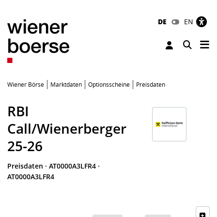
DE
EN
Tog
Toggle 
Wiener Börse
Marktdaten
Optionsscheine
Preisdaten
RBI
Call/Wienerberger
25-26
Preisdaten
·
AT0000A3LFR4
·
AT0000A3LFR4