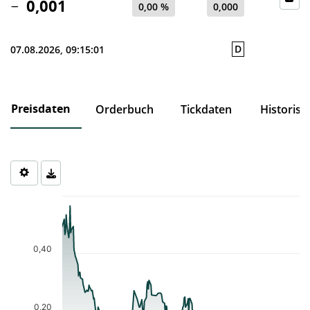
0,001
0,00 %
0,000
D
07.08.2026, 09:15:01
Preisdaten
Orderbuch
Tickdaten
Historisc
Chart
Chart with 217 data points.
The chart has 1 X axis displaying Time. Data ranges from 2025-0
The chart has 1 Y axis displaying values. Data ranges from 0.001 
0,40
0,20